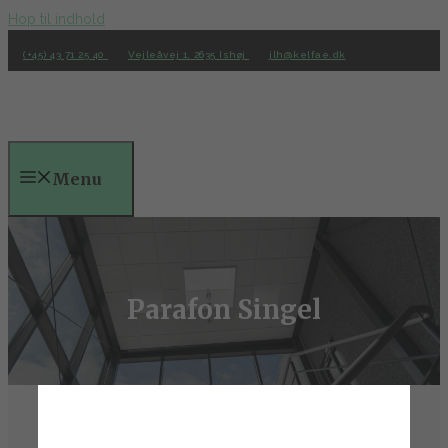
Hop til indhold
(+45) 43 71 25 40
Vejleåvej 1, 2635 Ishøj
jlh@kelfae.dk
Menu
Parafon Singel