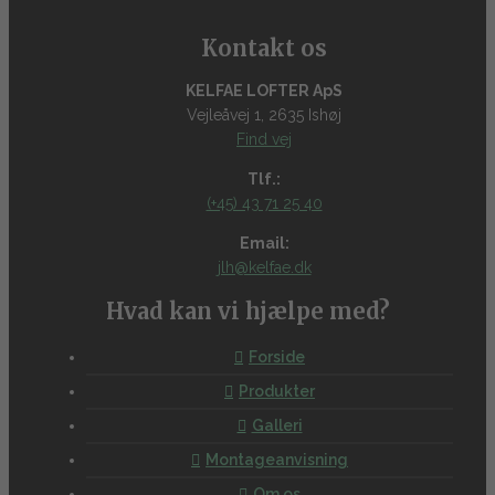
Kontakt os
KELFAE LOFTER ApS
Vejleåvej 1, 2635 Ishøj
Find vej
Tlf.:
(+45) 43 71 25 40
Email:
jlh@kelfae.dk
Hvad kan vi hjælpe med?
Forside
Produkter
Galleri
Montageanvisning
Om os