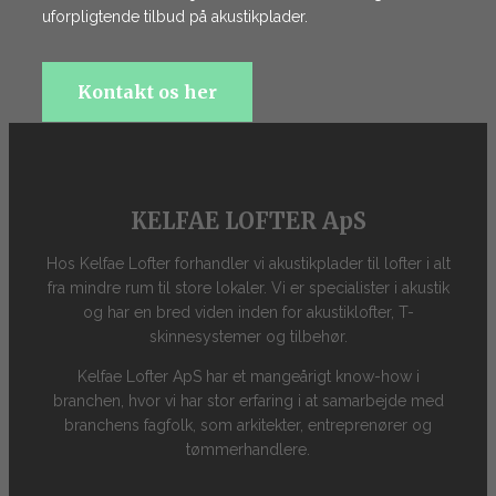
uforpligtende tilbud på akustikplader.
Kontakt os her
KELFAE LOFTER ApS
Hos Kelfae Lofter forhandler vi akustikplader til lofter i alt
fra mindre rum til store lokaler. Vi er specialister i akustik
og har en bred viden inden for akustiklofter, T-
skinnesystemer og tilbehør.
Kelfae Lofter ApS har et mangeårigt know-how i
branchen, hvor vi har stor erfaring i at samarbejde med
branchens fagfolk, som arkitekter, entreprenører og
tømmerhandlere.