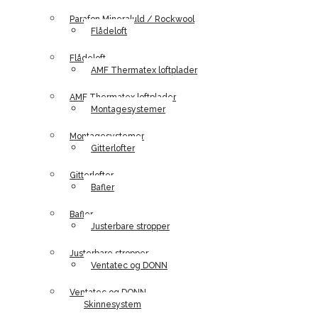
Parafon Mineraluld / Rockwool
Flådeloft
Flådeloft
AMF Thermatex loftplader
AMF Thermatex loftplader
Montagesystemer
Montagesystemer
Gitterlofter
Gitterlofter
Bafler
Bafler
Justerbare stropper
Justerbare stropper
Ventatec og DONN
Ventatec og DONN
Skinnesystem