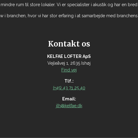
ra mindre rum til store lokaler. Vi er specialister i akustik og har en br
 i branchen, hvor vi har stor erfaring i at samarbejde med branchens
Kontakt os
KELFAE LOFTER ApS
Vejleåvej 1, 2635 Ishøj
Find vej
Tlf.:
(+45) 43 71 25 40
Email:
jlh@kelfae.dk