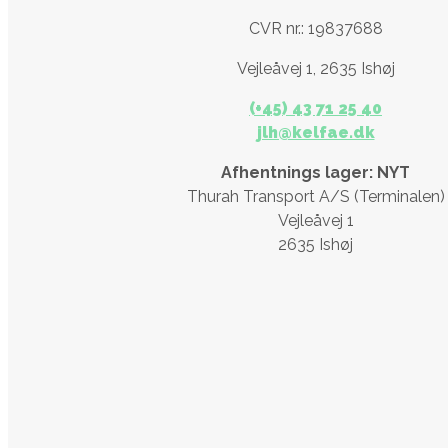
CVR nr.: 19837688
Vejleåvej 1, 2635 Ishøj
(+45) 43 71 25 40
jlh@kelfae.dk
Afhentnings lager: NYT
​Thurah Transport A/S (Terminalen)
Vejleåvej 1
2635 Ishøj