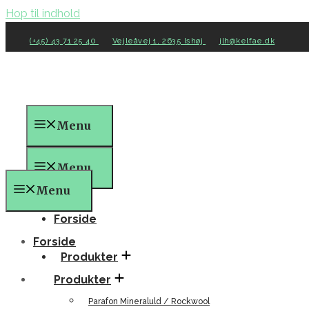
Hop til indhold
(+45) 43 71 25 40
Vejleåvej 1, 2635 Ishøj
jlh@kelfae.dk
Menu
Menu
Menu
Forside
Forside
Produkter
Produkter
Parafon Mineraluld / Rockwool