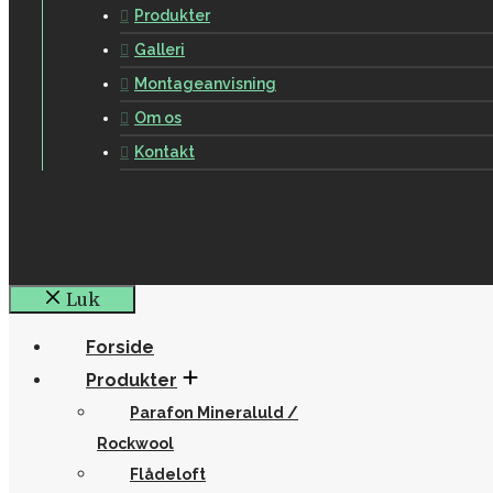
Produkter
Galleri
Montageanvisning
Om os
Kontakt
Luk
Forside
Produkter
Parafon Mineraluld /
Rockwool
Flådeloft